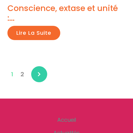
Conscience, extase et unité
:...
Lire La Suite
1
2
Accueil
Actualités