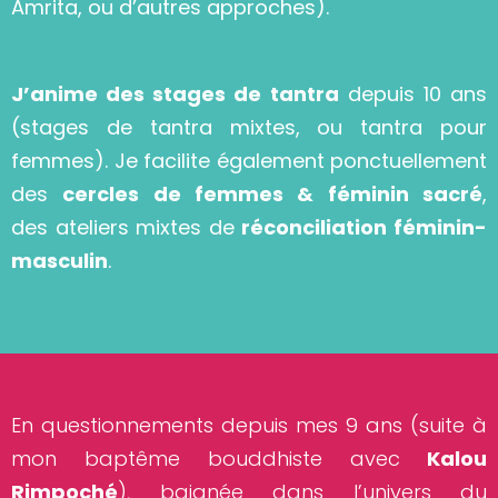
Amrita, ou d’autres approches).
J’anime des stages de tantra
depuis 10 ans
(stages de tantra mixtes, ou tantra pour
femmes). Je facilite également ponctuellement
des
cercles de femmes & féminin sacré
,
des ateliers mixtes de
réconciliation féminin-
masculin
.
En questionnements depuis mes 9 ans (suite à
mon baptême bouddhiste avec
Kalou
Rimpoché
), baignée dans l’univers du