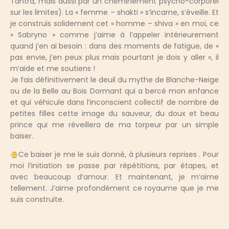
Tantra, mais aussi par un cheminement psycho-corporel
sur les limites). La « femme – shakti » s’incarne, s’éveille. Et
je construis solidement cet « homme – shiva » en moi, ce
« Sabryno » comme j’aime à l’appeler intérieurement
quand j’en ai besoin : dans des moments de fatigue, de «
pas envie, j’en peux plus mais pourtant je dois y aller », il
m’aide et me soutiens !
Je fais définitivement le deuil du mythe de Blanche-Neige
ou de la Belle au Bois Dormant qui a bercé mon enfance
et qui véhicule dans l’inconscient collectif de nombre de
petites filles cette image du sauveur, du doux et beau
prince qui me réveillera de ma torpeur par un simple
baiser.
Ce baiser je me le suis donné, à plusieurs reprises . Pour
moi l’initiation se passe par répétitions, par étapes, et
avec beaucoup d’amour. Et maintenant, je m’aime
tellement. J’aime profondément ce royaume que je me
suis construite.